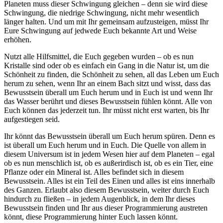
Planeten muss dieser Schwingung gleichen – denn sie wird diese
Schwingung, die niedrige Schwingung, nicht mehr wesentlich
länger halten. Und um mit Ihr gemeinsam aufzusteigen, müsst Ihr
Eure Schwingung auf jedwede Euch bekannte Art und Weise
erhöhen.
Nutzt alle Hilfsmittel, die Euch gegeben wurden – ob es nun
Kristalle sind oder ob es einfach ein Gang in die Natur ist, um die
Schönheit zu finden, die Schönheit zu sehen, all das Leben um Euch
herum zu sehen, wenn Ihr an einem Bach sitzt und wisst, dass das
Bewusstsein überall um Euch herum und in Euch ist und wenn Ihr
das Wasser berührt und dieses Bewusstsein fühlen könnt. Alle von
Euch können das jederzeit tun. Ihr müsst nicht erst warten, bis Ihr
aufgestiegen seid.
Ihr könnt das Bewusstsein überall um Euch herum spüren. Denn es
ist überall um Euch herum und in Euch. Die Quelle von allem in
diesem Universum ist in jedem Wesen hier auf dem Planeten – egal
ob es nun menschlich ist, ob es außerirdisch ist, ob es ein Tier, eine
Pflanze oder ein Mineral ist. Alles befindet sich in diesem
Bewusstsein. Alles ist ein Teil des Einen und alles ist eins innerhalb
des Ganzen. Erlaubt also diesem Bewusstsein, weiter durch Euch
hindurch zu fließen – in jedem Augenblick, in dem Ihr dieses
Bewusstsein finden und Ihr aus dieser Programmierung austreten
könnt, diese Programmierung hinter Euch lassen könnt.