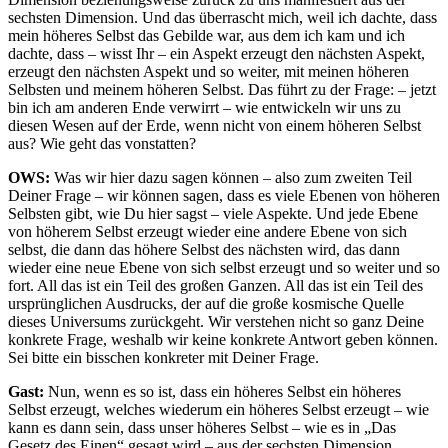
sechsten Dimension. Und das überrascht mich, weil ich dachte, dass
mein höheres Selbst das Gebilde war, aus dem ich kam und ich
dachte, dass – wisst Ihr – ein Aspekt erzeugt den nächsten Aspekt,
erzeugt den nächsten Aspekt und so weiter, mit meinen höheren
Selbsten und meinem höheren Selbst. Das führt zu der Frage: – jetzt
bin ich am anderen Ende verwirrt – wie entwickeln wir uns zu
diesen Wesen auf der Erde, wenn nicht von einem höheren Selbst
aus? Wie geht das vonstatten?
OWS:
Was wir hier dazu sagen können – also zum zweiten Teil
Deiner Frage – wir können sagen, dass es viele Ebenen von höheren
Selbsten gibt, wie Du hier sagst – viele Aspekte. Und jede Ebene
von höherem Selbst erzeugt wieder eine andere Ebene von sich
selbst, die dann das höhere Selbst des nächsten wird, das dann
wieder eine neue Ebene von sich selbst erzeugt und so weiter und so
fort. All das ist ein Teil des großen Ganzen. All das ist ein Teil des
ursprünglichen Ausdrucks, der auf die große kosmische Quelle
dieses Universums zurückgeht. Wir verstehen nicht so ganz Deine
konkrete Frage, weshalb wir keine konkrete Antwort geben können.
Sei bitte ein bisschen konkreter mit Deiner Frage.
Gast:
Nun, wenn es so ist, dass ein höheres Selbst ein höheres
Selbst erzeugt, welches wiederum ein höheres Selbst erzeugt – wie
kann es dann sein, dass unser höheres Selbst – wie es in „Das
Gesetz des Einen“ gesagt wird – aus der sechsten Dimension