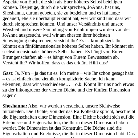
Aspekte von Euch, die sich als Euer höheres Selbst beteiligen
können. Diejenige, durch die wir sprechen, JoAnna, hat uns,
Shoshanna, darum gebeten, sie zu begleiten und es hat lange
gedauert, ehe sie überhaupt erkannt hat, wer wir sind und dass wir
durch sie sprechen können. Und unser Verständnis und unsere
Weisheit und unsere Sammlung von Erfahrungen wurden von der
JoAnna ausgesucht, weil wir am ehesten ihrer höchsten
Schwingung entsprechen, versteht Ihr? Es ist kompliziert. Ihr
könntet ein fünfdimensionales höheres Selbst haben. Ihr könntet ein
sechsdimensionales höheres Selbst haben. Es hängt von Euren
Errungenschaften ab – es hängt von Eurem Bewusstsein ab.
Versteht Ihr? Wir hoffen, dass es das erklärt. Hilft das?
Gast:
Ja. Nun – ja das tut es. Ich meine – wie Ihr schon gesagt habt
– es ist einfach eine ziemlich komplizierte Sache. Ich kann
erkennen, dass wir verschiedene… – o.k. Könnt Ihr uns noch etwas
zu der Inkongruenz der vierten Dichte und der fünften Dimension
sagen?
Shoshanna:
Also, wir werden versuchen, unsere Sichtweise
mitzuteilen. Die Dichte, von der das Ra-Kollektiv spricht, beschreibt
die Eigenschaften einer Dimension. Eine Dichte bezieht sich auf die
Erlebnisse und Eigenschaften, die Ihr in dieser Dimension haben
werdet. Die Dimension ist das Konstrukt. Die Dichte sind die
Eigenschaften und Erlebnisse, die Ihr in dieser Dimension habt. Das