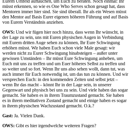
Eurem Umfeld auftauchen, um Euch zu beraten. Noch einmal: Ihr
müsst erkennen, so wie es One Who Serves schon gesagt hat, dass
Mentoren immer hier sind. Sie sind überall. Ihr als ein Wesen müsst
den Mentor auf Basis Eurer eigenen höheren Führung und auf Basis
von Eurem Verständnis anziehen.
OWS:
Und wir fügen hier noch hinzu, dass wenn Ihr wünscht, in
der Lage zu sein, uns mit Euren physischen Augen in Verbindung
mit Eurem dritten Auge sehen zu können, Ihr Eure Schwingung
erhöhen müsst. Wir haben Euch schon viele Male gesagt: wir
werden nicht zu Eurer Schwingung hinabsteigen – außer unter
gewissen Umständen – Ihr müsst Eure Schwingung anheben, um
Euch mit uns zu treffen und um Euer höheres Selbst zu treffen und
so weiter und so fort. Wenn Ihr uns also sehen wollt, dann tut, was
auch immer für Euch notwendig ist, um das tun zu können. Und wir
versprechen Euch: in den kommenden Zeiten und selbst jetzt –
wenn Ihr das macht – könnt Ihr in der Lage sein, in unserer
Gegenwart und physisch bei uns zu sein. Und viele haben das sogar
gemacht. Sie haben es in ihrem Traumzustand gemacht. Sie haben
es in ihrem meditativen Zustand gemacht und einige haben es sogar
in ihrem physischen Wachzustand gemacht. O.k.?
Gast:
Ja. Vielen Dank.
OWS:
Gibt es hier irgendwelche weiteren Fragen?