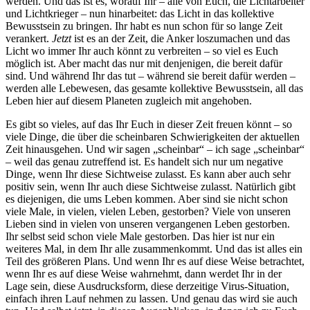
werden. Und das ist es, worauf Ihr – alle von Euch, die Lichtarbeiter
und Lichtkrieger – nun hinarbeitet: das Licht in das kollektive
Bewusstsein zu bringen. Ihr habt es nun schon für so lange Zeit
verankert.
Jetzt
ist es an der Zeit, die Anker loszumachen und das
Licht wo immer Ihr auch könnt zu verbreiten – so viel es Euch
möglich ist. Aber macht das nur mit denjenigen, die bereit dafür
sind. Und während Ihr das tut – während sie bereit dafür werden –
werden alle Lebewesen, das gesamte kollektive Bewusstsein, all das
Leben hier auf diesem Planeten zugleich mit angehoben.
Es gibt so vieles, auf das Ihr Euch in dieser Zeit freuen könnt – so
viele Dinge, die über die scheinbaren Schwierigkeiten der aktuellen
Zeit hinausgehen. Und wir sagen „scheinbar“ – ich sage „scheinbar“
– weil das genau zutreffend ist. Es handelt sich nur um negative
Dinge, wenn Ihr diese Sichtweise zulasst. Es kann aber auch sehr
positiv sein, wenn Ihr auch diese Sichtweise zulasst. Natürlich gibt
es diejenigen, die ums Leben kommen. Aber sind sie nicht schon
viele Male, in vielen, vielen Leben, gestorben? Viele von unseren
Lieben sind in vielen von unseren vergangenen Leben gestorben.
Ihr selbst seid schon viele Male gestorben. Das hier ist nur ein
weiteres Mal, in dem Ihr alle zusammenkommt. Und das ist alles ein
Teil des größeren Plans. Und wenn Ihr es auf diese Weise betrachtet,
wenn Ihr es auf diese Weise wahrnehmt, dann werdet Ihr in der
Lage sein, diese Ausdrucksform, diese derzeitige Virus-Situation,
einfach ihren Lauf nehmen zu lassen. Und genau das wird sie auch