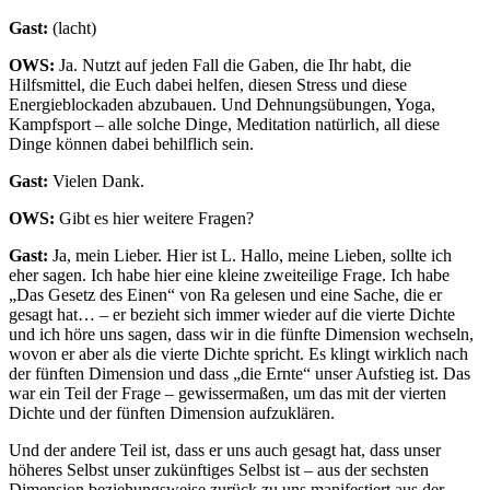
Gast:
(lacht)
OWS:
Ja. Nutzt auf jeden Fall die Gaben, die Ihr habt, die
Hilfsmittel, die Euch dabei helfen, diesen Stress und diese
Energieblockaden abzubauen. Und Dehnungsübungen, Yoga,
Kampfsport – alle solche Dinge, Meditation natürlich, all diese
Dinge können dabei behilflich sein.
Gast:
Vielen Dank.
OWS:
Gibt es hier weitere Fragen?
Gast:
Ja, mein Lieber. Hier ist L. Hallo, meine Lieben, sollte ich
eher sagen. Ich habe hier eine kleine zweiteilige Frage. Ich habe
„Das Gesetz des Einen“ von Ra gelesen und eine Sache, die er
gesagt hat… – er bezieht sich immer wieder auf die vierte Dichte
und ich höre uns sagen, dass wir in die fünfte Dimension wechseln,
wovon er aber als die vierte Dichte spricht. Es klingt wirklich nach
der fünften Dimension und dass „die Ernte“ unser Aufstieg ist. Das
war ein Teil der Frage – gewissermaßen, um das mit der vierten
Dichte und der fünften Dimension aufzuklären.
Und der andere Teil ist, dass er uns auch gesagt hat, dass unser
höheres Selbst unser zukünftiges Selbst ist – aus der sechsten
Dimension beziehungsweise zurück zu uns manifestiert aus der