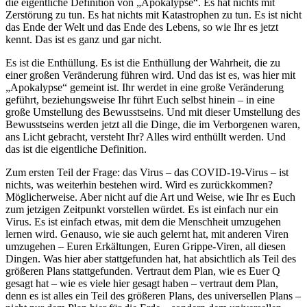
die eigentliche Definition von „Apokalypse“. Es hat nichts mit
Zerstörung zu tun. Es hat nichts mit Katastrophen zu tun. Es ist nicht
das Ende der Welt und das Ende des Lebens, so wie Ihr es jetzt
kennt. Das ist es ganz und gar nicht.
Es ist die Enthüllung. Es ist die Enthüllung der Wahrheit, die zu
einer großen Veränderung führen wird. Und das ist es, was hier mit
„Apokalypse“ gemeint ist. Ihr werdet in eine große Veränderung
geführt, beziehungsweise Ihr führt Euch selbst hinein – in eine
große Umstellung des Bewusstseins. Und mit dieser Umstellung des
Bewusstseins werden jetzt all die Dinge, die im Verborgenen waren,
ans Licht gebracht, versteht Ihr? Alles wird enthüllt werden. Und
das ist die eigentliche Definition.
Zum ersten Teil der Frage: das Virus – das COVID-19-Virus – ist
nichts, was weiterhin bestehen wird. Wird es zurückkommen?
Möglicherweise. Aber nicht auf die Art und Weise, wie Ihr es Euch
zum jetzigen Zeitpunkt vorstellen würdet. Es ist einfach nur ein
Virus. Es ist einfach etwas, mit dem die Menschheit umzugehen
lernen wird. Genauso, wie sie auch gelernt hat, mit anderen Viren
umzugehen – Euren Erkältungen, Euren Grippe-Viren, all diesen
Dingen. Was hier aber stattgefunden hat, hat absichtlich als Teil des
größeren Plans stattgefunden. Vertraut dem Plan, wie es Euer Q
gesagt hat – wie es viele hier gesagt haben – vertraut dem Plan,
denn es ist alles ein Teil des größeren Plans, des universellen Plans –