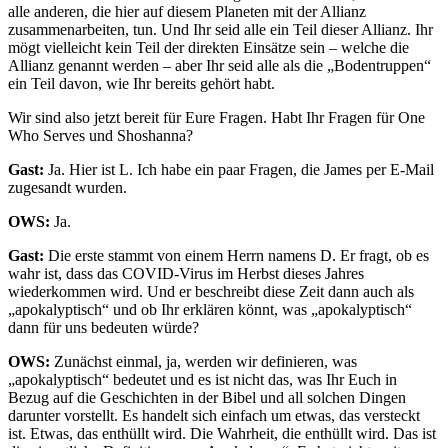
alle anderen, die hier auf diesem Planeten mit der Allianz
zusammenarbeiten, tun. Und Ihr seid alle ein Teil dieser Allianz. Ihr
mögt vielleicht kein Teil der direkten Einsätze sein – welche die
Allianz genannt werden – aber Ihr seid alle als die „Bodentruppen“
ein Teil davon, wie Ihr bereits gehört habt.
Wir sind also jetzt bereit für Eure Fragen. Habt Ihr Fragen für One
Who Serves und Shoshanna?
Gast:
Ja. Hier ist L. Ich habe ein paar Fragen, die James per E-Mail
zugesandt wurden.
OWS:
Ja.
Gast:
Die erste stammt von einem Herrn namens D. Er fragt, ob es
wahr ist, dass das COVID-Virus im Herbst dieses Jahres
wiederkommen wird. Und er beschreibt diese Zeit dann auch als
„apokalyptisch“ und ob Ihr erklären könnt, was „apokalyptisch“
dann für uns bedeuten würde?
OWS:
Zunächst einmal, ja, werden wir definieren, was
„apokalyptisch“ bedeutet und es ist nicht das, was Ihr Euch in
Bezug auf die Geschichten in der Bibel und all solchen Dingen
darunter vorstellt. Es handelt sich einfach um etwas, das versteckt
ist. Etwas, das enthüllt wird. Die Wahrheit, die enthüllt wird. Das ist