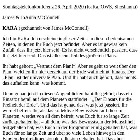
Sonntagstelefonkonferenz 26. April 2020 (KaRa, OWS, Shoshanna)
James & JoAnna McConnell
KARA
(gechannelt von James McConnell)
Ich bin KaRa. Ich erscheine in dieser Zeit – in diesen bedeutsamen
Zeiten, in denen Ihr Euch jetzt befindet. Aber es ist gewiss kein
Zufall, dass Ihr jetzt hier seid. Es ist nicht versehentlich passiert, dass
Ihr jetzt hier seid. Das ist alles ein Teil des größeren Plans.
Ihr habt gehört: „Vertraut dem Plan!“. Aber es geht so weit über den
Plan, welchen Ihr hier derzeit auf der Erde wahrnehmt, hinaus. Der
„Plan“ ist der universale Plan. Und Ihr habt auch gehört, dass nichts
das aufhalten kann, was kommt.
Denn genau jetzt in diesen Augenblicken habt Ihr gehört, dass ein
Einsatz überall auf dem Planeten stattfindet – „Der Einsatz für die
Freiheit der Erde“. Und das ist genau das, was jetzt passiert. Ihr
werdet befreit. Ihr, als das kollektive Bewusstsein auf diesem
Planeten, werdet von all dem befreit, was Euch für so lange Zeit
zurückgehalten hat – all dem, was das Bewusstsein der Menschheit
festgehalten hat, was Euch in der Programmierung gehalten hat, was
Euch für so lange Zeit und über so viele Leben hinweg in den
Fängen der dreidimensionalen Illusion gehalten hat. Das aber