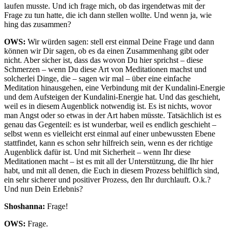
laufen musste. Und ich frage mich, ob das irgendetwas mit der
Frage zu tun hatte, die ich dann stellen wollte. Und wenn ja, wie
hing das zusammen?
OWS:
Wir würden sagen: stell erst einmal Deine Frage und dann
können wir Dir sagen, ob es da einen Zusammenhang gibt oder
nicht. Aber sicher ist, dass das wovon Du hier sprichst – diese
Schmerzen – wenn Du diese Art von Meditationen machst und
solcherlei Dinge, die – sagen wir mal – über eine einfache
Meditation hinausgehen, eine Verbindung mit der Kundalini-Energie
und dem Aufsteigen der Kundalini-Energie hat. Und das geschieht,
weil es in diesem Augenblick notwendig ist. Es ist nichts, wovor
man Angst oder so etwas in der Art haben müsste. Tatsächlich ist es
genau das Gegenteil: es ist wunderbar, weil es endlich geschieht –
selbst wenn es vielleicht erst einmal auf einer unbewussten Ebene
stattfindet, kann es schon sehr hilfreich sein, wenn es der richtige
Augenblick dafür ist. Und mit Sicherheit – wenn Ihr diese
Meditationen macht – ist es mit all der Unterstützung, die Ihr hier
habt, und mit all denen, die Euch in diesem Prozess behilflich sind,
ein sehr sicherer und positiver Prozess, den Ihr durchlauft. O.k.?
Und nun Dein Erlebnis?
Shoshanna:
Frage!
OWS:
Frage.