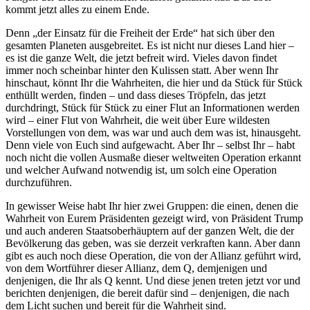
kommt jetzt alles zu einem Ende.
Denn „der Einsatz für die Freiheit der Erde“ hat sich über den
gesamten Planeten ausgebreitet. Es ist nicht nur dieses Land hier –
es ist die ganze Welt, die jetzt befreit wird. Vieles davon findet
immer noch scheinbar hinter den Kulissen statt. Aber wenn Ihr
hinschaut, könnt Ihr die Wahrheiten, die hier und da Stück für Stück
enthüllt werden, finden – und dass dieses Tröpfeln, das jetzt
durchdringt, Stück für Stück zu einer Flut an Informationen werden
wird – einer Flut von Wahrheit, die weit über Eure wildesten
Vorstellungen von dem, was war und auch dem was ist, hinausgeht.
Denn viele von Euch sind aufgewacht. Aber Ihr – selbst Ihr – habt
noch nicht die vollen Ausmaße dieser weltweiten Operation erkannt
und welcher Aufwand notwendig ist, um solch eine Operation
durchzuführen.
In gewisser Weise habt Ihr hier zwei Gruppen: die einen, denen die
Wahrheit von Eurem Präsidenten gezeigt wird, von Präsident Trump
und auch anderen Staatsoberhäuptern auf der ganzen Welt, die der
Bevölkerung das geben, was sie derzeit verkraften kann. Aber dann
gibt es auch noch diese Operation, die von der Allianz geführt wird,
von dem Wortführer dieser Allianz, dem Q, demjenigen und
denjenigen, die Ihr als Q kennt. Und diese jenen treten jetzt vor und
berichten denjenigen, die bereit dafür sind – denjenigen, die nach
dem Licht suchen und bereit für die Wahrheit sind.