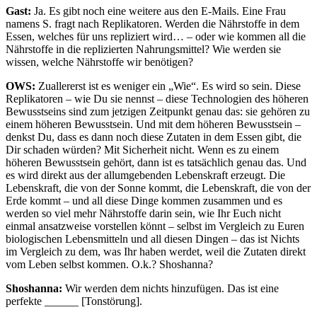
Gast:
Ja. Es gibt noch eine weitere aus den E-Mails. Eine Frau
namens S. fragt nach Replikatoren. Werden die Nährstoffe in dem
Essen, welches für uns repliziert wird… – oder wie kommen all die
Nährstoffe in die replizierten Nahrungsmittel? Wie werden sie
wissen, welche Nährstoffe wir benötigen?
OWS:
Zuallererst ist es weniger ein „Wie“. Es wird so sein. Diese
Replikatoren – wie Du sie nennst – diese Technologien des höheren
Bewusstseins sind zum jetzigen Zeitpunkt genau das: sie gehören zu
einem höheren Bewusstsein. Und mit dem höheren Bewusstsein –
denkst Du, dass es dann noch diese Zutaten in dem Essen gibt, die
Dir schaden würden? Mit Sicherheit nicht. Wenn es zu einem
höheren Bewusstsein gehört, dann ist es tatsächlich genau das. Und
es wird direkt aus der allumgebenden Lebenskraft erzeugt. Die
Lebenskraft, die von der Sonne kommt, die Lebenskraft, die von der
Erde kommt – und all diese Dinge kommen zusammen und es
werden so viel mehr Nährstoffe darin sein, wie Ihr Euch nicht
einmal ansatzweise vorstellen könnt – selbst im Vergleich zu Euren
biologischen Lebensmitteln und all diesen Dingen – das ist Nichts
im Vergleich zu dem, was Ihr haben werdet, weil die Zutaten direkt
vom Leben selbst kommen. O.k.? Shoshanna?
Shoshanna:
Wir werden dem nichts hinzufügen. Das ist eine
perfekte ______ [Tonstörung].