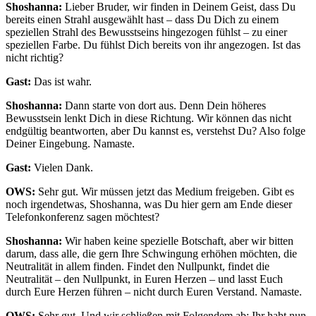
Shoshanna:
Lieber Bruder, wir finden in Deinem Geist, dass Du
bereits einen Strahl ausgewählt hast – dass Du Dich zu einem
speziellen Strahl des Bewusstseins hingezogen fühlst – zu einer
speziellen Farbe. Du fühlst Dich bereits von ihr angezogen. Ist das
nicht richtig?
Gast:
Das ist wahr.
Shoshanna:
Dann starte von dort aus. Denn Dein höheres
Bewusstsein lenkt Dich in diese Richtung. Wir können das nicht
endgültig beantworten, aber Du kannst es, verstehst Du? Also folge
Deiner Eingebung. Namaste.
Gast:
Vielen Dank.
OWS:
Sehr gut. Wir müssen jetzt das Medium freigeben. Gibt es
noch irgendetwas, Shoshanna, was Du hier gern am Ende dieser
Telefonkonferenz sagen möchtest?
Shoshanna:
Wir haben keine spezielle Botschaft, aber wir bitten
darum, dass alle, die gern Ihre Schwingung erhöhen möchten, die
Neutralität in allem finden. Findet den Nullpunkt, findet die
Neutralität – den Nullpunkt, in Euren Herzen – und lasst Euch
durch Eure Herzen führen – nicht durch Euren Verstand. Namaste.
OWS:
Sehr gut. Und wir schließen mit Folgendem ab: Ihr habt nun