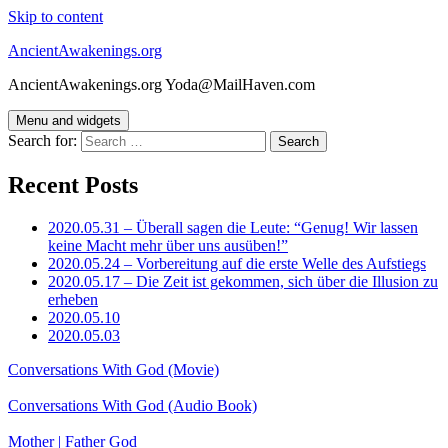
Skip to content
AncientAwakenings.org
AncientAwakenings.org Yoda@MailHaven.com
Menu and widgets
Search for:
Recent Posts
2020.05.31 – Überall sagen die Leute: “Genug! Wir lassen
keine Macht mehr über uns ausüben!”
2020.05.24 – Vorbereitung auf die erste Welle des Aufstiegs
2020.05.17 – Die Zeit ist gekommen, sich über die Illusion zu
erheben
2020.05.10
2020.05.03
Conversations With God (Movie)
Conversations With God (Audio Book)
Mother | Father God