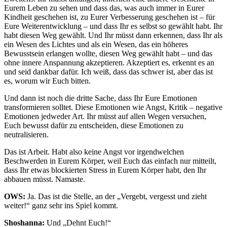
Eurem Leben zu sehen und dass das, was auch immer in Eurer
Kindheit geschehen ist, zu Eurer Verbesserung geschehen ist – für
Eure Weiterentwicklung – und dass Ihr es selbst so gewählt habt. Ihr
habt diesen Weg gewählt. Und Ihr müsst dann erkennen, dass Ihr als
ein Wesen des Lichtes und als ein Wesen, das ein höheres
Bewusstsein erlangen wollte, diesen Weg gewählt habt – und das
ohne innere Anspannung akzeptieren. Akzeptiert es, erkennt es an
und seid dankbar dafür. Ich weiß, dass das schwer ist, aber das ist
es, worum wir Euch bitten.
Und dann ist noch die dritte Sache, dass Ihr Eure Emotionen
transformieren solltet. Diese Emotionen wie Angst, Kritik – negative
Emotionen jedweder Art. Ihr müsst auf allen Wegen versuchen,
Euch bewusst dafür zu entscheiden, diese Emotionen zu
neutralisieren.
Das ist Arbeit. Habt also keine Angst vor irgendwelchen
Beschwerden in Eurem Körper, weil Euch das einfach nur mitteilt,
dass Ihr etwas blockierten Stress in Eurem Körper habt, den Ihr
abbauen müsst. Namaste.
OWS:
Ja. Das ist die Stelle, an der „Vergebt, vergesst und zieht
weiter!“ ganz sehr ins Spiel kommt.
Shoshanna:
Und „Dehnt Euch!“