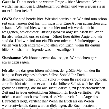
Gast:
Ja. D. hat noch eine weitere Frage – über Mentoren: Wann
werden sie sich den Lichtarbeitern vorstellen und wie werden sie in
unser Leben treten?
OWS:
Sie sind bereits hier. Wir sind bereits hier. Wir sind nun schon
seit einer langen Zeit hier. Ihr müsst nur Eure Augen aufmachen und
schauen. Wir sind hier, wir waren hier und wir werden nicht
weggehen, bevor dieser Aufstiegsprozess abgeschlossen ist. Wenn
Ihr also wünscht, uns zu sehen – öffnet Euer drittes Auge und wir
sind da. Und wir sind nur ein Flüstern oder ein Schultertippen von
vielen von Euch entfernt – und allen von Euch, wenn Ihr darum
bittet. Shoshanna – irgendetwas hinzuzufügen?
Shoshanna:
Wir können etwas dazu sagen. Wir möchten gern
etwas dazu sagen.
Für alle, die das gern hören möchten: der größte Mentor, den Ihr
habt, ist Euer eigenes höheres Selbst. Sobald Ihr Euch
demgegenüber öffnet und Ihr zuhört – denn Ihr seid stets verbunden,
aber Ihr hört nicht immer zu – ist das höhere Selbst, welches die
göttliche Führung, die Ihr alle sucht, darstellt, zu jeder erdenklichen
Zeit und in jeder erdenklichen Situation für Euch verfügbar. Wir
möchten auch noch erwähnen, dass Mentorschaft im Auge des
Betrachters liegt, versteht Ihr? Wenn Ihr Euch als ein Wesen
weiterentwickelt, dann werden diejenigen, die Euch beraten, in