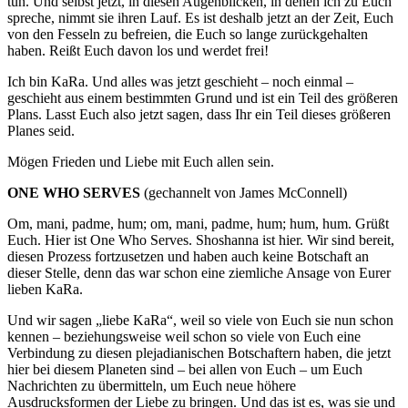
tun. Und selbst jetzt, in diesen Augenblicken, in denen ich zu Euch
spreche, nimmt sie ihren Lauf. Es ist deshalb jetzt an der Zeit, Euch
von den Fesseln zu befreien, die Euch so lange zurückgehalten
haben. Reißt Euch davon los und werdet frei!
Ich bin KaRa. Und alles was jetzt geschieht – noch einmal –
geschieht aus einem bestimmten Grund und ist ein Teil des größeren
Plans. Lasst Euch also jetzt sagen, dass Ihr ein Teil dieses größeren
Planes seid.
Mögen Frieden und Liebe mit Euch allen sein.
ONE WHO SERVES
(gechannelt von James McConnell)
Om, mani, padme, hum; om, mani, padme, hum; hum, hum. Grüßt
Euch. Hier ist One Who Serves. Shoshanna ist hier. Wir sind bereit,
diesen Prozess fortzusetzen und haben auch keine Botschaft an
dieser Stelle, denn das war schon eine ziemliche Ansage von Eurer
lieben KaRa.
Und wir sagen „liebe KaRa“, weil so viele von Euch sie nun schon
kennen – beziehungsweise weil schon so viele von Euch eine
Verbindung zu diesen plejadianischen Botschaftern haben, die jetzt
hier bei diesem Planeten sind – bei allen von Euch – um Euch
Nachrichten zu übermitteln, um Euch neue höhere
Ausdrucksformen der Liebe zu bringen. Und das ist es, was sie und